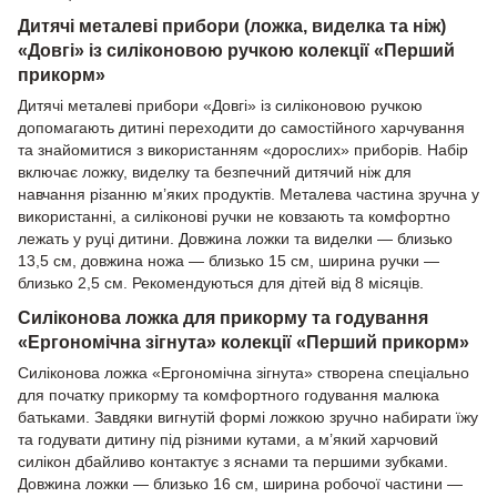
Дитячі металеві прибори (ложка, виделка та ніж)
«Довгі» із силіконовою ручкою колекції «Перший
прикорм»
Дитячі металеві прибори «Довгі» із силіконовою ручкою
допомагають дитині переходити до самостійного харчування
та знайомитися з використанням «дорослих» приборів. Набір
включає ложку, виделку та безпечний дитячий ніж для
навчання різанню м’яких продуктів. Металева частина зручна у
використанні, а силіконові ручки не ковзають та комфортно
лежать у руці дитини. Довжина ложки та виделки — близько
13,5 см, довжина ножа — близько 15 см, ширина ручки —
близько 2,5 см. Рекомендуються для дітей від 8 місяців.
Силіконова ложка для прикорму та годування
«Ергономічна зігнута» колекції «Перший прикорм»
Силіконова ложка «Ергономічна зігнута» створена спеціально
для початку прикорму та комфортного годування малюка
батьками. Завдяки вигнутій формі ложкою зручно набирати їжу
та годувати дитину під різними кутами, а м’який харчовий
силікон дбайливо контактує з яснами та першими зубками.
Довжина ложки — близько 16 см, ширина робочої частини —