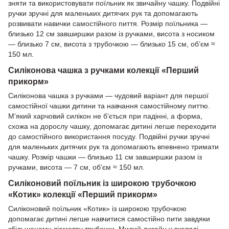
зняти та використовувати поїльник як звичайну чашку. Подвійні
ручки зручні для маленьких дитячих рук та допомагають
розвивати навички самостійного пиття. Розмір поїльника —
близько 12 см завширшки разом із ручками, висота з носиком
— близько 7 см, висота з трубочкою — близько 15 см, об’єм ≈
150 мл.
Силіконова чашка з ручками колекції «Перший
прикорм»
Силіконова чашка з ручками — чудовий варіант для першої
самостійної чашки дитини та навчання самостійному питтю.
М’який харчовий силікон не б’ється при падінні, а форма,
схожа на дорослу чашку, допомагає дитині легше переходити
до самостійного використання посуду. Подвійні ручки зручні
для маленьких дитячих рук та допомагають впевнено тримати
чашку. Розмір чашки — близько 11 см завширшки разом із
ручками, висота — 7 см, об’єм ≈ 150 мл.
Силіконовий поїльник із широкою трубочкою
«Котик» колекції «Перший прикорм»
Силіконовий поїльник «Котик» із широкою трубочкою
допомагає дитині легше навчитися самостійно пити завдяки
збільшеному діаметру трубочки. Милий дизайн у вигляді