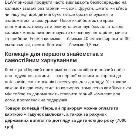
BLW-прикормі продукти часто викладають безпосередньо на
килимок взагалі без тарілки — овочі, фрукти, шматочки м’яса
чи іншу їжу, щоб дитині було легше брати їх руками та
знайомитися з текстурами. Невеликий бортик по краю
допомагає затримувати рідину та зменшує безлад, а також
килимок можна використовувати як основу під тарілки, миски
та прибори. Розмір килимка — близько 40 см завширшки та 30
см заввишки, висота бортика — близько 0,5 см.
Колекція для першого знайомства з
самостійним харчуванням
Колекція «Перший прикорм» дозволяє зібрати повний набір
для годування дитини — від першої ложечки та тарілки до
поїльників, снек-стаканів і аксесуарів для догляду. Усі товари
виконані в єдиному стилі та кольорах, тому легко комбінуються
між собою та допомагають створити гарний комплект для
дому, прогулянок чи подарунка.
Товари колекції «Перший прикорм» можна оплатити
карткою «Пакунок малюка», а також за рахунок
державних виплат по догляду за дитиною до року (7000
грн).