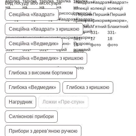
Вид посуду або аксесуара
Секційна «Квадрат»
Секційна «Квадрат» з кришкою
Секційна «Ведмедик»
Секційна «Ведмедик» з кришкою
Глибока з високим бортиком
Глибока «Ведмедик»
Глибока з кришкою
Нагрудник
Ложки «Пре-спун»
Силіконові прибори
Прибори з дерев’яною ручкою