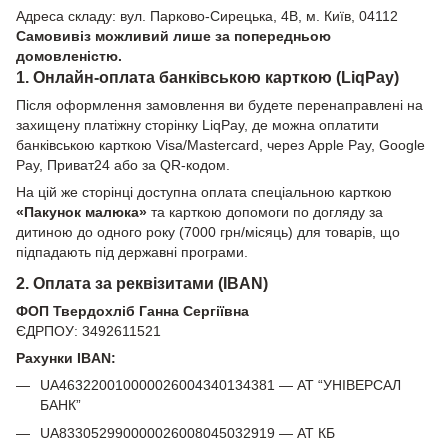
Адреса складу: вул. Парково-Сирецька, 4В, м. Київ, 04112
Самовивіз можливий лише за попередньою
домовленістю.
1. Онлайн-оплата банківською карткою (LiqPay)
Після оформлення замовлення ви будете перенаправлені на
захищену платіжну сторінку LiqPay, де можна оплатити
банківською карткою Visa/Mastercard, через Apple Pay, Google
Pay, Приват24 або за QR-кодом.
На цій же сторінці доступна оплата спеціальною карткою
«Пакунок малюка»
та карткою допомоги по догляду за
дитиною до одного року (7000 грн/місяць) для товарів, що
підпадають під державні програми.
2. Оплата за реквізитами (IBAN)
ФОП Твердохліб Ганна Сергіївна
ЄДРПОУ: 3492611521
Рахунки IBAN:
UA463220010000026004340134381 — АТ “УНІВЕРСАЛ
БАНК”
UA833052990000026008045032919 — АТ КБ