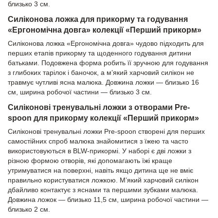
близько 3 см.
Силіконова ложка для прикорму та годування
«Ергономічна довга» колекції «Перший прикорм»
Силіконова ложка «Ергономічна довга» чудово підходить для
перших етапів прикорму та щоденного годування дитини
батьками. Подовжена форма робить її зручною для годування
з глибоких тарілок і баночок, а м’який харчовий силікон не
травмує чутливі ясна малюка. Довжина ложки — близько 16
см, ширина робочої частини — близько 3 см.
Силіконові тренувальні ложки з отворами Pre-
spoon для прикорму колекції «Перший прикорм»
Силіконові тренувальні ложки Pre-spoon створені для перших
самостійних спроб малюка знайомитися з їжею та часто
використовуються в BLW-прикормі. У наборі є дві ложки з
різною формою отворів, які допомагають їжі краще
утримуватися на поверхні, навіть якщо дитина ще не вміє
правильно користуватися ложкою. М’який харчовий силікон
дбайливо контактує з яснами та першими зубками малюка.
Довжина ложок — близько 11,5 см, ширина робочої частини —
близько 2 см.