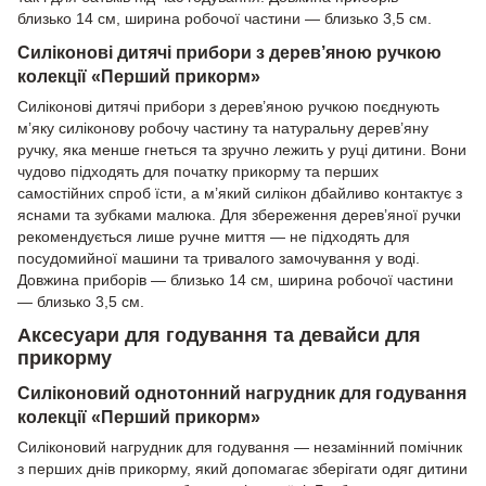
близько 14 см, ширина робочої частини — близько 3,5 см.
Силіконові дитячі прибори з дерев’яною ручкою
колекції «Перший прикорм»
Силіконові дитячі прибори з дерев’яною ручкою поєднують
м’яку силіконову робочу частину та натуральну дерев’яну
ручку, яка менше гнеться та зручно лежить у руці дитини. Вони
чудово підходять для початку прикорму та перших
самостійних спроб їсти, а м’який силікон дбайливо контактує з
яснами та зубками малюка. Для збереження дерев’яної ручки
рекомендується лише ручне миття — не підходять для
посудомийної машини та тривалого замочування у воді.
Довжина приборів — близько 14 см, ширина робочої частини
— близько 3,5 см.
Аксесуари для годування та девайси для
прикорму
Силіконовий однотонний нагрудник для годування
колекції «Перший прикорм»
Силіконовий нагрудник для годування — незамінний помічник
з перших днів прикорму, який допомагає зберігати одяг дитини