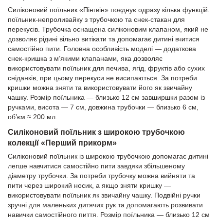
Силіконовий поїльник «Пінгвін» поєднує одразу кілька функцій:
поїльник-непроливайку з трубочкою та снек-стакан для
перекусів. Трубочка оснащена силіконовим клапаном, який не
дозволяє рідині вільно витікати та допомагає дитині вчитися
самостійно пити. Головна особливість моделі — додаткова
снек-кришка з м’якими клапанами, яка дозволяє
використовувати поїльник для печива, ягід, фруктів або сухих
сніданків, при цьому перекуси не висипаються. За потреби
кришки можна зняти та використовувати його як звичайну
чашку. Розмір поїльника — близько 12 см завширшки разом із
ручками, висота — 7 см, довжина трубочки — близько 6 см,
об’єм ≈ 200 мл.
Силіконовий поїльник з широкою трубочкою
колекції «Перший прикорм»
Силіконовий поїльник із широкою трубочкою допомагає дитині
легше навчитися самостійно пити завдяки збільшеному
діаметру трубочки. За потреби трубочку можна вийняти та
пити через широкий носик, а якщо зняти кришку —
використовувати поїльник як звичайну чашку. Подвійні ручки
зручні для маленьких дитячих рук та допомагають розвивати
навички самостійного пиття. Розмір поїльника — близько 12 см