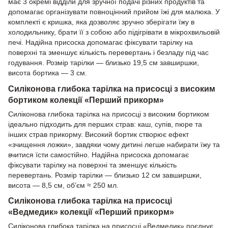
має 3 окремі відділи для зручної подачі різних продуктів та
допомагає організувати повноцінний прийом їжі для малюка. У
комплекті є кришка, яка дозволяє зручно зберігати їжу в
холодильнику, брати її з собою або підігрівати в мікрохвильовій
печі. Надійна присоска допомагає фіксувати тарілку на
поверхні та зменшує кількість перевертань і безладу під час
годування. Розмір тарілки — близько 19,5 см завширшки,
висота бортика — 3 см.
Силіконова глибока тарілка на присосці з високим
бортиком колекції «Перший прикорм»
Силіконова глибока тарілка на присосці з високим бортиком
ідеально підходить для перших страв: каш, супів, пюре та
інших страв прикорму. Високий бортик створює ефект
«зчищення ложки», завдяки чому дитині легше набирати їжу та
вчитися їсти самостійно. Надійна присоска допомагає
фіксувати тарілку на поверхні та зменшує кількість
перевертань. Розмір тарілки — близько 12 см завширшки,
висота — 8,5 см, об’єм ≈ 250 мл.
Силіконова глибока тарілка на присосці
«Ведмедик» колекції «Перший прикорм»
Силіконова глибока тарілка на присосці «Ведмедик» поєднує