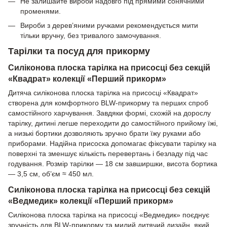
Не залишайте вироби надовго під прямими сонячними
променями.
Вироби з дерев’яними ручками рекомендується мити
тільки вручну, без тривалого замочування.
Тарілки та посуд для прикорму
Силіконова плоска тарілка на присосці без секцій
«Квадрат» колекції «Перший прикорм»
Дитяча силіконова плоска тарілка на присосці «Квадрат»
створена для комфортного BLW-прикорму та перших спроб
самостійного харчування. Завдяки формі, схожій на дорослу
тарілку, дитині легше переходити до самостійного прийому їжі,
а низькі бортики дозволяють зручно брати їжу руками або
приборами. Надійна присоска допомагає фіксувати тарілку на
поверхні та зменшує кількість перевертань і безладу під час
годування. Розмір тарілки — 18 см завширшки, висота бортика
— 3,5 см, об’єм ≈ 450 мл.
Силіконова плоска тарілка на присосці без секцій
«Ведмедик» колекції «Перший прикорм»
Силіконова плоска тарілка на присосці «Ведмедик» поєднує
зручність для BLW-прикорму та милий дитячий дизайн, який