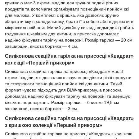
кришкою має 3 окремі відділи для зручної подачі різних
продуктів та допомагає організувати повноцінний прийом їжі
для малюка. У комплекті є кришка, яка дозволяє зручно
зберігати їжу в холодильнику, брати її з собою або підігрівати в
мікрохвильовій печі. Милий дизайн у вигляді ведмедика робить
годування цікавішим для дитини, а присоска допомагає
надійно фіксувати тарілку на поверхні. Розмір тарілки — 20 см
завширшки, висота бортика — 4 см.
Силіконова секційна тарілка на присосці «Квадрат»
колекції «Перший прикорм»
Силіконова секційна тарілка на присосці «Квадрат» має 3
окремі відділи, які дозволяють зручно розділяти різні продукти
та створювати повноцінний прийом їжі для дитини. Такий
формат чудово підходить для BLW-прикорму, а присоска
допомагає надійно фіксувати тарілку на поверхні та зменшує
кількість перевертань. Розмір тарілки — близько 19,5 см
завширшки, висота бортика — 3 см.
Силіконова секційна тарілка на присосці «Квадрат»
з кришкою колекції «Перший прикорм»
Силіконова секційна тарілка на присосці «Квадрат» з кришкою