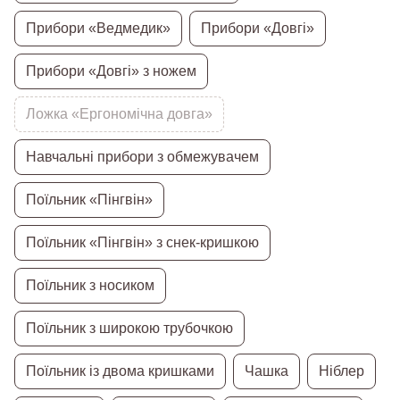
Прибори «Ведмедик»
Прибори «Довгі»
Прибори «Довгі» з ножем
Ложка «Ергономічна довга»
Навчальні прибори з обмежувачем
Поїльник «Пінгвін»
Поїльник «Пінгвін» з снек-кришкою
Поїльник з носиком
Поїльник з широкою трубочкою
Поїльник із двома кришками
Чашка
Ніблер