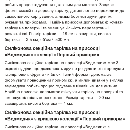
робить процес годування цікавішим для малюка. Завдяки
формі, схожій на дорослу тарілку, дитині легше переходити до
самостійного харчування, а низькі бортики зручні для їжі
руками та приборами. Надійна присоска допомагає фіксувати
тарілку на поверхні та зменшує кількість перевертань і
розлитої їжі. Розмір тарілки — 19 см завширшки, висота
бортика — 3,5 см, об’єм ≈ 500 мл.
Силіконова секційна тарілка на присосці
«Ведмедик» колекції «Перший прикорм»
Силіконова секційна тарілка на присосці «Ведмедик» має 3
окремі відділи, що дозволяють зручно розділяти різні продукти:
гарнір, овочі, фрукти чи білок. Такий формат допомагає
формувати повноцінний прийом їжі, а милий дизайн у вигляді
ведмедика робить процес годування цікавішим для дитини.
Надійна присоска допомагає фіксувати тарілку на поверхні та
зменшує кількість перевертань. Розмір тарілки — 20 см
завширшки, висота бортика — 4 см.
Силіконова секційна тарілка на присосці
«Ведмедик» з кришкою колекції «Перший прикорм»
Силіконова секційна тарілка на присосці «Ведмедик» з