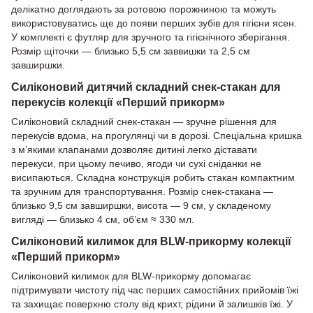
делікатно доглядають за ротовою порожниною та можуть
використовуватись ще до появи перших зубів для гігієни ясен.
У комплекті є футляр для зручного та гігієнічного зберігання.
Розмір щіточки — близько 5,5 см заввишки та 2,5 см
завширшки.
Силіконовий дитячий складний снек-стакан для
перекусів колекції «Перший прикорм»
Силіконовий складний снек-стакан — зручне рішення для
перекусів вдома, на прогулянці чи в дорозі. Спеціальна кришка
з м’якими клапанами дозволяє дитині легко діставати
перекуси, при цьому печиво, ягоди чи сухі сніданки не
висипаються. Складна конструкція робить стакан компактним
та зручним для транспортування. Розмір снек-стакана —
близько 9,5 см завширшки, висота — 9 см, у складеному
вигляді — близько 4 см, об’єм ≈ 330 мл.
Силіконовий килимок для BLW-прикорму колекції
«Перший прикорм»
Силіконовий килимок для BLW-прикорму допомагає
підтримувати чистоту під час перших самостійних прийомів їжі
та захищає поверхню столу від крихт, рідини й залишків їжі. У