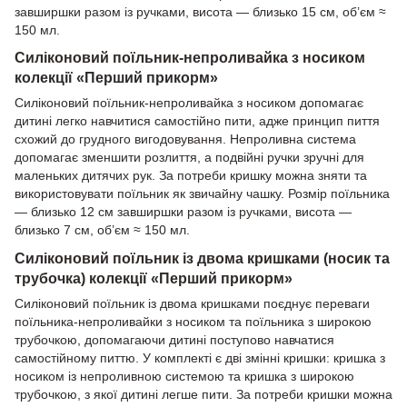
завширшки разом із ручками, висота — близько 15 см, об’єм ≈
150 мл.
Силіконовий поїльник-непроливайка з носиком
колекції «Перший прикорм»
Силіконовий поїльник-непроливайка з носиком допомагає
дитині легко навчитися самостійно пити, адже принцип пиття
схожий до грудного вигодовування. Непроливна система
допомагає зменшити розлиття, а подвійні ручки зручні для
маленьких дитячих рук. За потреби кришку можна зняти та
використовувати поїльник як звичайну чашку. Розмір поїльника
— близько 12 см завширшки разом із ручками, висота —
близько 7 см, об’єм ≈ 150 мл.
Силіконовий поїльник із двома кришками (носик та
трубочка) колекції «Перший прикорм»
Силіконовий поїльник із двома кришками поєднує переваги
поїльника-непроливайки з носиком та поїльника з широкою
трубочкою, допомагаючи дитині поступово навчатися
самостійному питтю. У комплекті є дві змінні кришки: кришка з
носиком із непроливною системою та кришка з широкою
трубочкою, з якої дитині легше пити. За потреби кришки можна