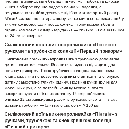
чистим та зменшувати безлад під час їжі. Глибока та широка
кишеня збирає їжу, що падає з ложки чи виделки, а
регульована застібка дозволяє підібрати комфортний розмір.
М’який силікон не натирає шкіру, легко миється та виконаний у
тих же кольорах, що й посуд колекції, тому можна зібрати
гарний комплект. Розмір нагрудника — близько 30 см заввишки
та 24 см завширшки.
Силіконовий поїльник-непроливайка «Пінгвін» з
ручками та трубочкою колекції «Перший прикорм»
Силіконовий поїльник-непроливайка з трубочкою допомагає
дитині навчатися самостійно пити та чудово підходить для
початку прикорму. Тонка трубочка оснащена силіконовим
клапаном, який не дозволяє воді вільно витікати та спонукає
дитину самостійно тягнути рідину. Подвійні ручки зручні для
маленьких рук, а за потреби кришку можна зняти та
використовувати поїльник як чашку. Розмір поїльника —
близько 12 см завширшки разом із ручками, висота — 7 см,
довжина трубочки — близько 6 см, об’єм ≈ 150 мл.
Силіконовий поїльник-непроливайка «Пінгвін» з
ручками, трубочкою та снек-кришкою колекції
«Перший прикорм»