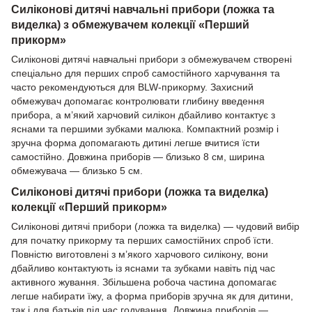
Силіконові дитячі навчальні прибори (ложка та
виделка) з обмежувачем колекції «Перший
прикорм»
Силіконові дитячі навчальні прибори з обмежувачем створені
спеціально для перших спроб самостійного харчування та
часто рекомендуються для BLW-прикорму. Захисний
обмежувач допомагає контролювати глибину введення
прибора, а м’який харчовий силікон дбайливо контактує з
яснами та першими зубками малюка. Компактний розмір і
зручна форма допомагають дитині легше вчитися їсти
самостійно. Довжина приборів — близько 8 см, ширина
обмежувача — близько 5 см.
Силіконові дитячі прибори (ложка та виделка)
колекції «Перший прикорм»
Силіконові дитячі прибори (ложка та виделка) — чудовий вибір
для початку прикорму та перших самостійних спроб їсти.
Повністю виготовлені з м’якого харчового силікону, вони
дбайливо контактують із яснами та зубками навіть під час
активного жування. Збільшена робоча частина допомагає
легше набирати їжу, а форма приборів зручна як для дитини,
так і для батьків під час годування. Довжина приборів —