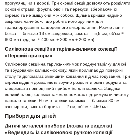
прогулянці чи в дорозі. Три окремі секції дозволяють розділяти
основні страви, фрукти, овочі та перекуси, зберігаючи їх
окремо та не змішуючи між собою. Щільна кришка надійно
закриває ланч-бокс, що робить його зручним для
транспортування та щоденного використання. Розмір ланч-
бокса — близько 18 см завдовжки, висота — 5,5 см, об’єм ≈
800 мл (відділи: ≈ 400 мл + 200 мл + 200 мл).
Силіконова секційна тарілка-килимок колекції
«Перший прикорм»
Силіконова секційна тарілка-килимок поєднує тарілку для їжі
та вбудований килимок-основу, який прилипає до поверхні
столу та допомагає зменшити ковзання під час годування. Три
окремі відділи дозволяють зручно розділяти різні продукти та
створювати повноцінний прийом їжі для малюка. Завдяки
великій площі килимок також допомагає підтримувати чистоту
навколо тарілки. Розмір тарілки-килимка — близько 30 см
завширшки, висота бортика — 2 см, об’єм ≈ 450 мл.
Прибори для дітей
Дитячі металеві прибори (ложка та виделка)
«Ведмедик» із силіконовою ручкою колекції