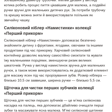
котика робить процес пиття цікавішим для малюка, а подвійні
ручки зручні для маленьких дитячих рук. За потреби трубочку
та кришку можна зняти й використовувати поїльник як
звичайну чашку.
Силіконовий ніблер «Намистинки» колекції
«Перший прикорм»
Силіконовий ніблер «Намистинки» допомагає безпечно
знайомити дитину з фруктами, ягодами, овочами та іншими
продуктами під час прикорму. Харчовий силіконовий
контейнер дозволяє малюку самостійно смоктати та жувати
їжу маленькими порціями, зменшуючи ризик великих
шматочків. Ручка у вигляді намистинок зручна для маленьких
ручок, а також може використовуватись як додатковий елемент
для масажу ясен під час прорізування зубів. Розмір ніблера —
близько 10,5 см заввишки, ширина ручки — близько 5,5 см.
Щіточка для чистки перших зубчиків колекції
«Перший прикорм»
Щіточка для чистки перших зубчиків — це м’яка силіконова
насадка на палець, яка допомагає дбайливо очищати перші
зубки та масажувати ясна малюка. М’які силіконові щетинки