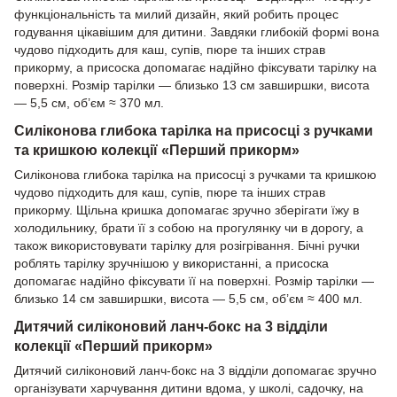
функціональність та милий дизайн, який робить процес
годування цікавішим для дитини. Завдяки глибокій формі вона
чудово підходить для каш, супів, пюре та інших страв
прикорму, а присоска допомагає надійно фіксувати тарілку на
поверхні. Розмір тарілки — близько 13 см завширшки, висота
— 5,5 см, об’єм ≈ 370 мл.
Силіконова глибока тарілка на присосці з ручками
та кришкою колекції «Перший прикорм»
Силіконова глибока тарілка на присосці з ручками та кришкою
чудово підходить для каш, супів, пюре та інших страв
прикорму. Щільна кришка допомагає зручно зберігати їжу в
холодильнику, брати її з собою на прогулянку чи в дорогу, а
також використовувати тарілку для розігрівання. Бічні ручки
роблять тарілку зручнішою у використанні, а присоска
допомагає надійно фіксувати її на поверхні. Розмір тарілки —
близько 14 см завширшки, висота — 5,5 см, об’єм ≈ 400 мл.
Дитячий силіконовий ланч-бокс на 3 відділи
колекції «Перший прикорм»
Дитячий силіконовий ланч-бокс на 3 відділи допомагає зручно
організувати харчування дитини вдома, у школі, садочку, на