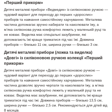
«Перший прикорм»
Дитячі металеві прибори «Ведмедик» із силіконовою ручкою —
чудовий варіант для переходу до перших «дорослих»
приборів та навчання самостійному харчуванню. Металева
частина допомагає зручно набирати та наколювати їжу, а
м’яка силіконова ручка комфортно лежить у маленькій руці та
не ковзає. Виделка має спеціальні зазубринки, які
допомагають їжі краще триматися під час їжі. Довжина
приборів — близько 11 см, ширина ручки — близько 3 см.
Дитячі металеві прибори (ложка та виделка)
«Довгі» із силіконовою ручкою колекції «Перший
прикорм»
Дитячі металеві прибори «Довгі» із силіконовою ручкою —
чудовий варіант для переходу до перших «дорослих»
приборів та навчання самостійному харчуванню. Металева
частина дозволяє зручно черпати та наколювати їжу, а м’яка
силіконова ручка комфортно лежить у маленькій руці та не
ковзає. Виделка має зазубринки, які допомагають їжі краще
триматися під час їжі. Довжина приборів — близько 13,5 см,
ширина ручки — близько 2,5 см. Рекомендуються для дітей від
8 місяців.